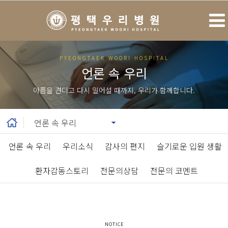
PYEONGTAEK WOORI HOSPITAL
언론 속 우리
아픔을 견디고 다시 일어설 때까지, 우리가 함께합니다.
언론 속 우리
|
우리소식
|
감사의 편지
|
슬기로운 입원 생활
|
환자감동스토리
|
전문의상담
|
전문의 코멘트
NOTICE