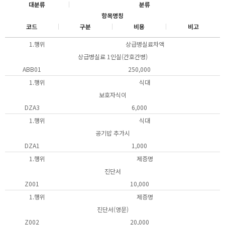
대분류
분류
항목명칭
코드
구분
비용
비고
1.행위
상급병실료차액
상급병실료 1인실(간호간병)
ABB01
250,000
1.행위
식대
보호자식이
DZA3
6,000
1.행위
식대
공기밥 추가시
DZA1
1,000
1.행위
제증명
진단서
Z001
10,000
1.행위
제증명
진단서(영문)
Z002
20,000