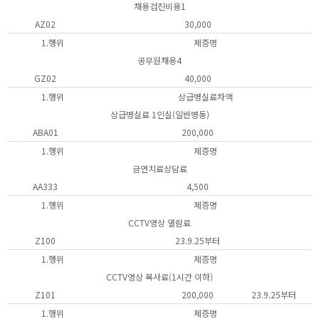
채용검진비용1
AZ02
30,000
1.행위
제증명
공무원채용4
GZ02
40,000
1.행위
상급병실료차액
상급병실료 1인실(일반병동)
ABA01
200,000
1.행위
제증명
금연치료상담료
AA333
4,500
1.행위
제증명
CCTV영상 열람료
Z100
23.9.25부터
1.행위
제증명
CCTV영상 복사료(1시간 이하)
Z101
200,000
23.9.25부터
1.행위
제증명