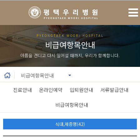
PYEONGTAEK WOORI HOSPITAL
비급여항목안내
아픔을 견디고 다시 일어설 때까지, 우리가 함께합니다.
진료안내
|
온라인예약
|
입퇴원안내
|
서류발급안내
|
비급여항목안내
식대,제증명(42)