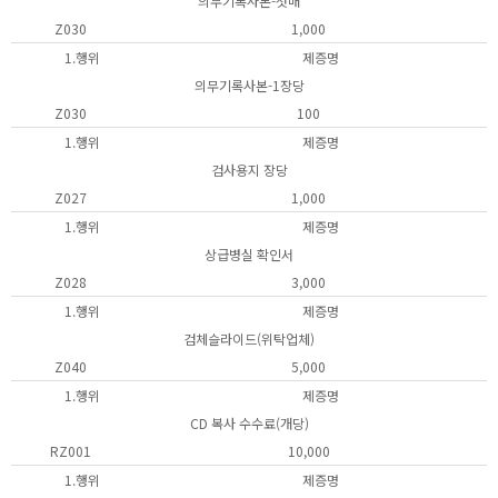
의무기록사본-첫매
Z030
1,000
1.행위
제증명
의무기록사본-1장당
Z030
100
1.행위
제증명
검사용지 장당
Z027
1,000
1.행위
제증명
상급병실 확인서
Z028
3,000
1.행위
제증명
검체슬라이드(위탁업체)
Z040
5,000
1.행위
제증명
CD 복사 수수료(개당)
RZ001
10,000
1.행위
제증명